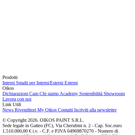
Prodotti
Interni
Smalti per Interni/Esterni
Esterni
Oikos
Dichiarazioni Cam
Chi siamo
Academy
Sostenibilità
Showroom
Lavora con noi
Link Utili
News
Rivenditori
My Oikos
Contatti
Iscriviti alla newsletter
© Copyright 2026. OIKOS PAINT S.R.L.
Sede legale in Gatteo (FC), Via Cherubini n. 2 - Cap. Soc.euro
1.510.000,00 € i.v. - C.F. e P.IVA 04969870270 - Numero di