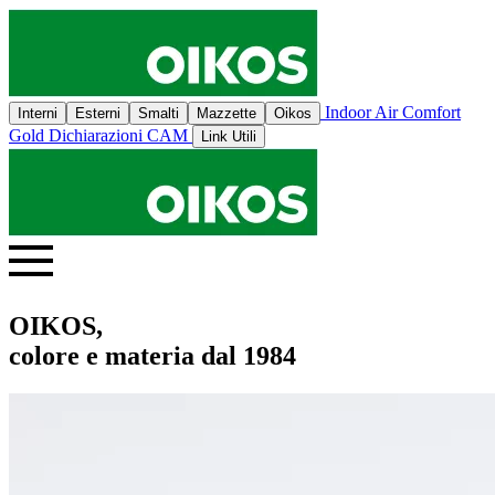
Indoor Air Comfort
Interni
Esterni
Smalti
Mazzette
Oikos
Gold
Dichiarazioni CAM
Link Utili
OIKOS,
colore e materia dal 1984