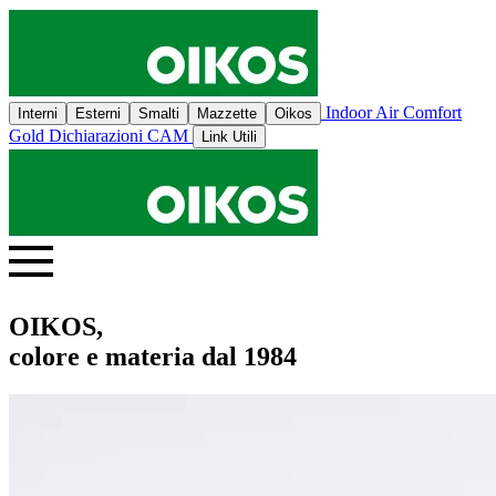
Indoor Air Comfort
Interni
Esterni
Smalti
Mazzette
Oikos
Gold
Dichiarazioni CAM
Link Utili
OIKOS,
colore e materia dal 1984