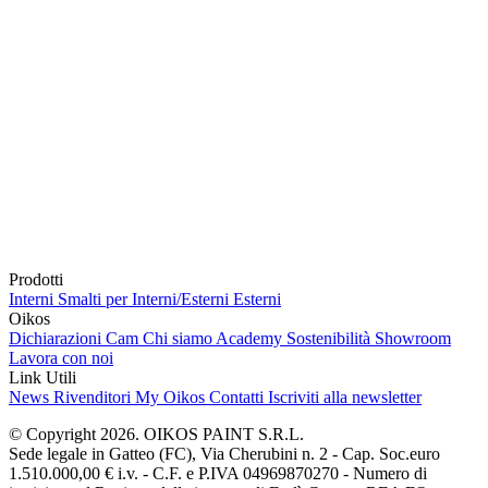
Prodotti
Interni
Smalti per Interni/Esterni
Esterni
Oikos
Dichiarazioni Cam
Chi siamo
Academy
Sostenibilità
Showroom
Lavora con noi
Link Utili
News
Rivenditori
My Oikos
Contatti
Iscriviti alla newsletter
© Copyright 2026. OIKOS PAINT S.R.L.
Sede legale in Gatteo (FC), Via Cherubini n. 2 - Cap. Soc.euro
1.510.000,00 € i.v. - C.F. e P.IVA 04969870270 - Numero di