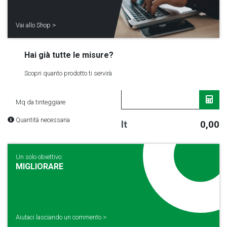
Vai allo Shop >
Hai già tutte le misure?
Scopri quanto prodotto ti servirà
Mq da tinteggiare
Quantità necessaria
lt
0,00
Un solo obiettivo:
MIGLIORARE
Aiutaci lasciando un commento >