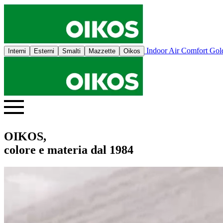
Indoor Air Comfort Go
Interni
Esterni
Smalti
Mazzette
Oikos
OIKOS,
colore e materia dal 1984