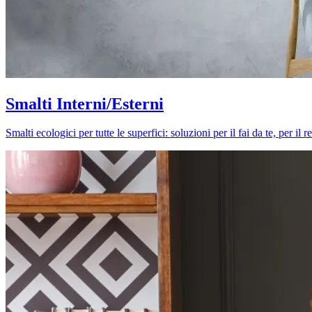
Smalti Interni/Esterni
Smalti ecologici per tutte le superfici: soluzioni per il fai da te, per i