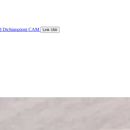
ld
Dichiarazioni CAM
Link Utili