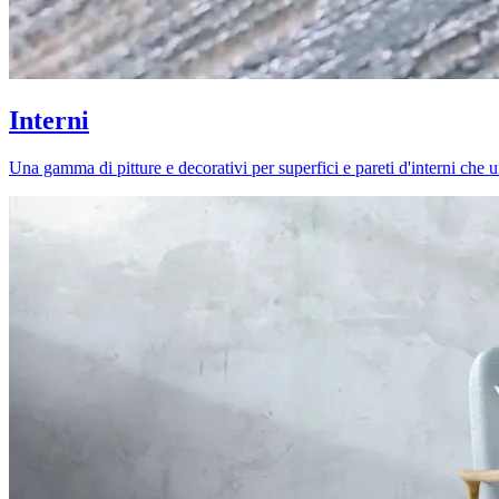
Interni
Una gamma di pitture e decorativi per superfici e pareti d'interni che uni