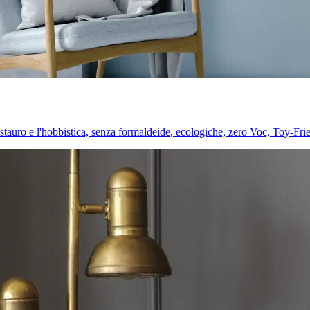
l restauro e l'hobbistica, senza formaldeide, ecologiche, zero Voc, Toy-Fri