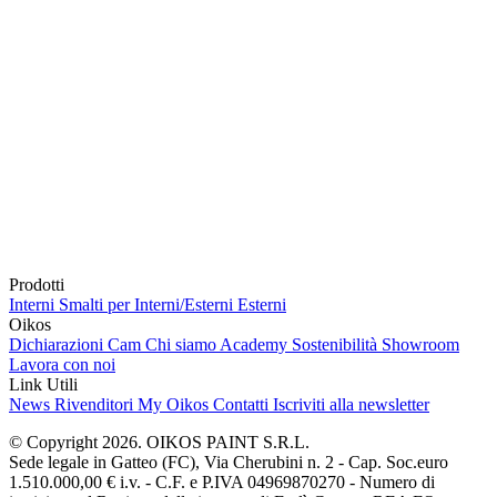
Prodotti
Interni
Smalti per Interni/Esterni
Esterni
Oikos
Dichiarazioni Cam
Chi siamo
Academy
Sostenibilità
Showroom
Lavora con noi
Link Utili
News
Rivenditori
My Oikos
Contatti
Iscriviti alla newsletter
© Copyright 2026. OIKOS PAINT S.R.L.
Sede legale in Gatteo (FC), Via Cherubini n. 2 - Cap. Soc.euro
1.510.000,00 € i.v. - C.F. e P.IVA 04969870270 - Numero di