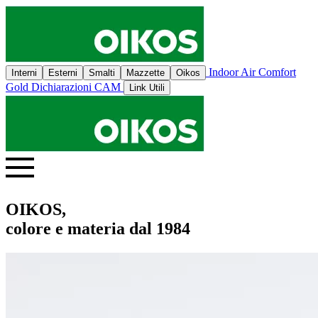
Indoor Air Comfort
Interni
Esterni
Smalti
Mazzette
Oikos
Gold
Dichiarazioni CAM
Link Utili
OIKOS,
colore e materia dal 1984