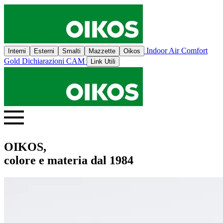
Indoor Air Comfort
Interni
Esterni
Smalti
Mazzette
Oikos
Gold
Dichiarazioni CAM
Link Utili
OIKOS,
colore e materia dal 1984