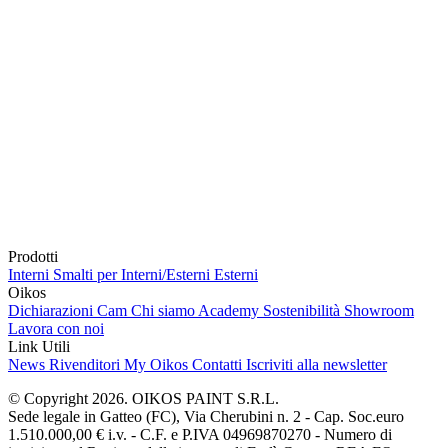
Prodotti
Interni
Smalti per Interni/Esterni
Esterni
Oikos
Dichiarazioni Cam
Chi siamo
Academy
Sostenibilità
Showroom
Lavora con noi
Link Utili
News
Rivenditori
My Oikos
Contatti
Iscriviti alla newsletter
© Copyright 2026. OIKOS PAINT S.R.L.
Sede legale in Gatteo (FC), Via Cherubini n. 2 - Cap. Soc.euro
1.510.000,00 € i.v. - C.F. e P.IVA 04969870270 - Numero di