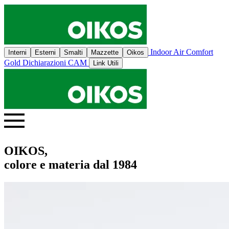
Indoor Air Comfort
Interni
Esterni
Smalti
Mazzette
Oikos
Gold
Dichiarazioni CAM
Link Utili
OIKOS,
colore e materia dal 1984