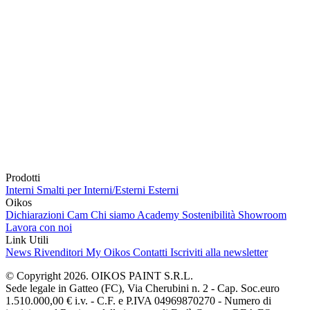
Prodotti
Interni
Smalti per Interni/Esterni
Esterni
Oikos
Dichiarazioni Cam
Chi siamo
Academy
Sostenibilità
Showroom
Lavora con noi
Link Utili
News
Rivenditori
My Oikos
Contatti
Iscriviti alla newsletter
© Copyright 2026. OIKOS PAINT S.R.L.
Sede legale in Gatteo (FC), Via Cherubini n. 2 - Cap. Soc.euro
1.510.000,00 € i.v. - C.F. e P.IVA 04969870270 - Numero di