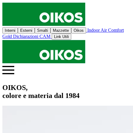
Indoor Air Comfort
Interni
Esterni
Smalti
Mazzette
Oikos
Gold
Dichiarazioni CAM
Link Utili
OIKOS,
colore e materia dal 1984