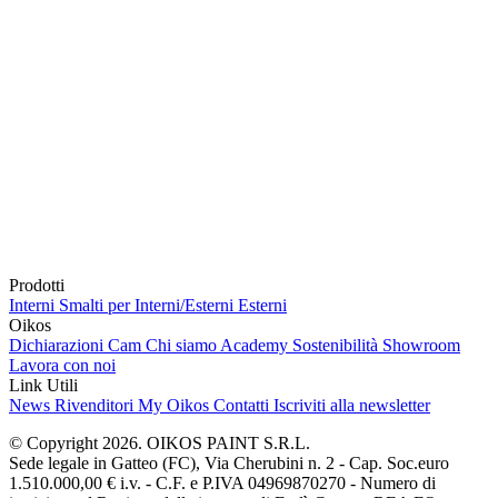
Prodotti
Interni
Smalti per Interni/Esterni
Esterni
Oikos
Dichiarazioni Cam
Chi siamo
Academy
Sostenibilità
Showroom
Lavora con noi
Link Utili
News
Rivenditori
My Oikos
Contatti
Iscriviti alla newsletter
© Copyright 2026. OIKOS PAINT S.R.L.
Sede legale in Gatteo (FC), Via Cherubini n. 2 - Cap. Soc.euro
1.510.000,00 € i.v. - C.F. e P.IVA 04969870270 - Numero di