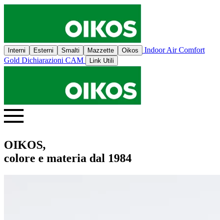
Indoor Air Comfort
Interni
Esterni
Smalti
Mazzette
Oikos
Gold
Dichiarazioni CAM
Link Utili
OIKOS,
colore e materia dal 1984